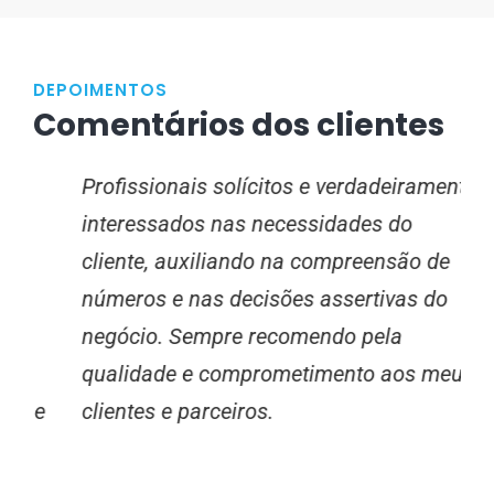
DEPOIMENTOS
Comentários dos clientes
Profissionais solícitos e verdadeiramente
A
interessados nas necessidades do
d
cliente, auxiliando na compreensão de
p
números e nas decisões assertivas do
e
negócio. Sempre recomendo pela
c
qualidade e comprometimento aos meus
d
 e
clientes e parceiros.
c
r