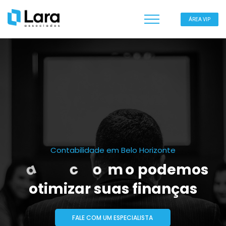
ÁREA VIP
C
o
n
t
a
b
i
l
i
d
a
d
e
e
m
B
e
l
o
H
o
r
i
z
o
n
t
e
e
s
c
u
b
r
a
c
o
m
o
p
o
d
e
m
o
s
o
t
i
m
i
z
a
r
s
u
a
s
f
i
n
a
n
ç
a
s
FALE COM UM ESPECIALISTA